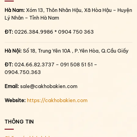
Hà Nam:
Xóm 13, Thôn Nhân Hậu, Xã Hòa Hậu – Huyện
Lý Nhân – Tỉnh Hà Nam
ĐT:
0226.384.9986 * 0904 750 363
Hà Nội:
Số 18, Trung Yên 10A , P.Yên Hòa, Q.Cầu Giấy
ĐT:
024.66.82.3737 – 091 508 51 51 –
0904.750.363
Email:
sale@cakhobakien.com
Website:
https://cakhobakien.com
THÔNG TIN