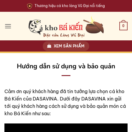
Bỏ
Thương hiệu cá kho làng Vũ Đại nổi tiếng
qua
nội
dung
0
XEM SẢN PHẨM
Hướng dẫn sử dụng và bảo quản
Cảm ơn quý khách hàng đã tin tưởng lựa chọn cá kho
Bá Kiến của DASAVINA. Dưới đây DASAVINA xin gửi
tới quý khách hàng cách sử dụng và bảo quản món cá
kho Bá Kiến như sau: